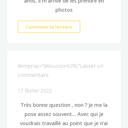
amis, il m’arrive de les prendre en
photos
"Shooting
Continuer la lecture
de
couples
improvisés"
itemprop="discussionURL"
Laisser un
commentaire
17 février 2022
Très bonne question , non ? Je me la
pose assez souvent… Avec qui je
voudrais travaillé au point que je n’ai