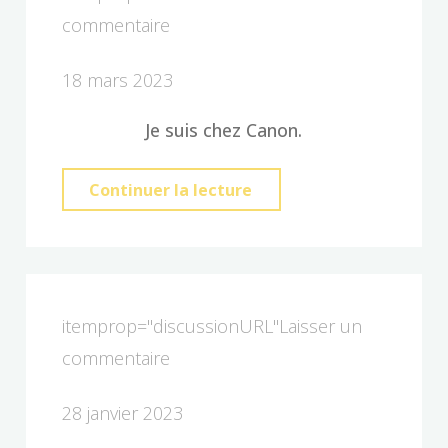
commentaire
18 mars 2023
Je suis chez Canon.
"Quel
Continuer la lecture
matériel
j’utilise
pour
mes
itemprop="discussionURL"
Laisser un
reportages
commentaire
?"
28 janvier 2023