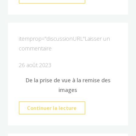
je
ne
rends
pas
itemprop="discussionURL"
Laisser un
les
commentaire
photos
26 août 2023
tout
de
De la prise de vue à la remise des
suite
images
?"
"Mon
Continuer la lecture
processus
de