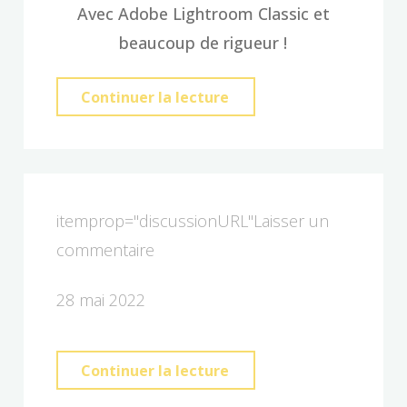
Avec Adobe Lightroom Classic et
beaucoup de rigueur !
"Comment
Continuer la lecture
je
travailles
mes
images
itemprop="discussionURL"
Laisser un
?"
commentaire
28 mai 2022
"La
Continuer la lecture
photo