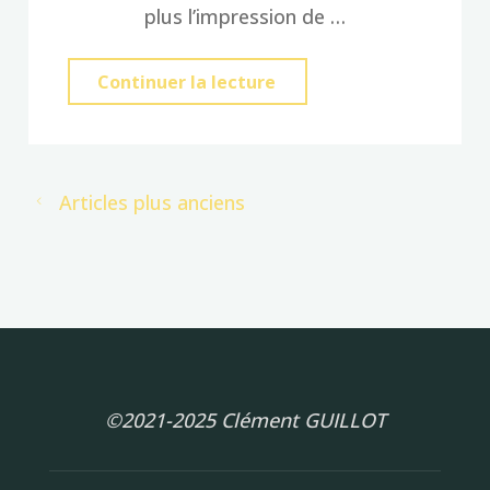
plus l’impression de …
"Qui
Continuer la lecture
sont
mes
clients
Articles plus anciens
?"
©2021-2025 Clément GUILLOT