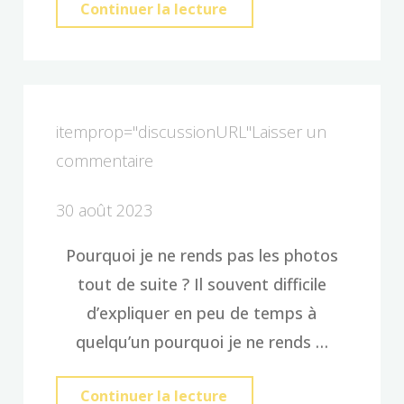
"Ma
Continuer la lecture
vie
d’entrepreneur"
itemprop="discussionURL"
Laisser un
commentaire
30 août 2023
Pourquoi je ne rends pas les photos
tout de suite ? Il souvent difficile
d’expliquer en peu de temps à
quelqu’un pourquoi je ne rends …
"Pourquoi
Continuer la lecture