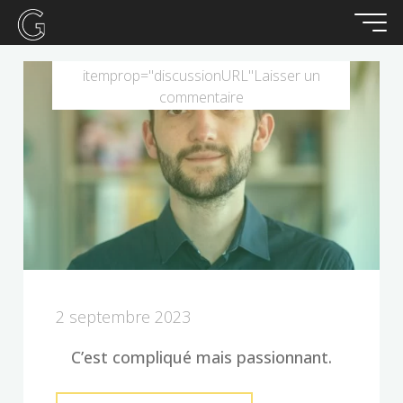
Aller
au
contenu
itemprop="discussionURL"
Laisser un
commentaire
2 septembre 2023
C’est compliqué mais passionnant.