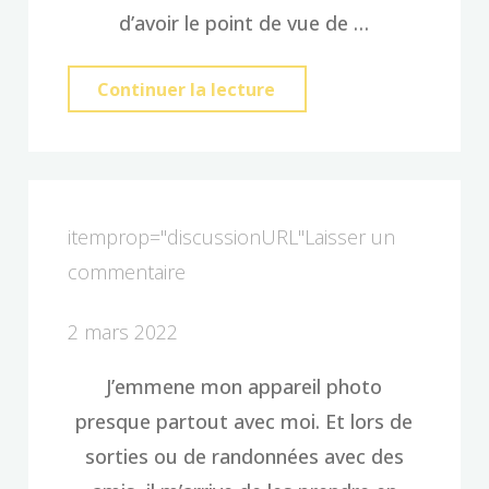
d’avoir le point de vue de …
"Les
Continuer la lecture
SGDF
en
pèlerinage
au
itemprop="discussionURL"
Laisser un
Mont
commentaire
Saint
2 mars 2022
Michel"
J’emmene mon appareil photo
presque partout avec moi. Et lors de
sorties ou de randonnées avec des