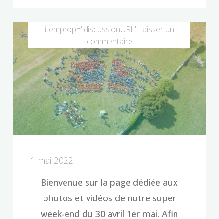
de
concert"
itemprop="discussionURL"
Laisser un
commentaire
1 mai 2022
Bienvenue sur la page dédiée aux
photos et vidéos de notre super
week-end du 30 avril 1er mai. Afin