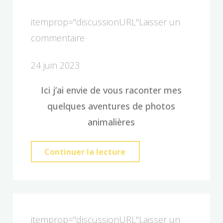
traitement
des
itemprop="discussionURL"
Laisser un
photos"
commentaire
24 juin 2023
Ici j’ai envie de vous raconter mes
quelques aventures de photos
animalières
"Photos
Continuer la lecture
animalière"
itemprop="discussionURL"
Laisser un